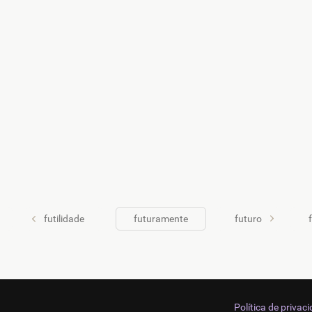
futilidade
futuramente
futuro
Política de privac