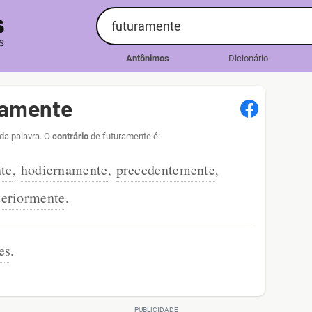
Antônimos
Dicionário
ramente
da palavra. O
contrário
de futuramente é:
te
hodiernamente
precedentemente
,
,
,
teriormente
.
es
.