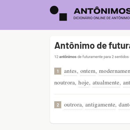
Antônimo de futu
12
antônimos
de futuramente para 2 sentidos 
antes
ontem
modernamen
,
,
1
noutrora
hoje
atualmente
an
,
,
,
outrora
antigamente
dant
,
,
2