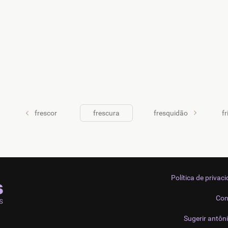
frescor
frescura
fresquidão
fr
Política de privac
Con
Sugerir antôn