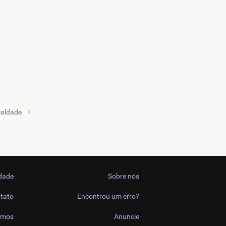
ialdade
idade
Sobre nós
tato
Encontrou um erro?
imos
Anuncie