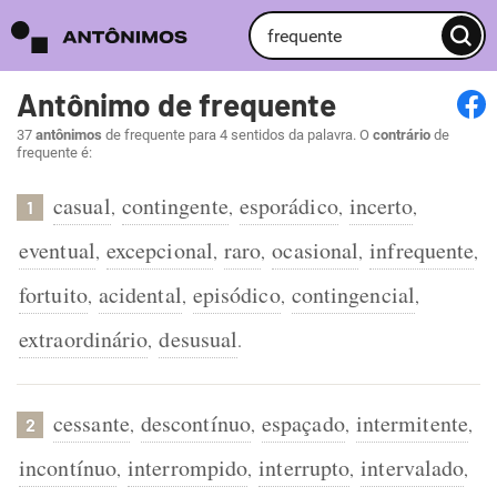
Antônimo de frequente
37
antônimos
de frequente para 4 sentidos da palavra. O
contrário
de
frequente é:
casual
contingente
esporádico
incerto
,
,
,
,
1
eventual
excepcional
raro
ocasional
infrequente
,
,
,
,
,
fortuito
acidental
episódico
contingencial
,
,
,
,
extraordinário
desusual
,
.
cessante
descontínuo
espaçado
intermitente
,
,
,
,
2
incontínuo
interrompido
interrupto
intervalado
,
,
,
,