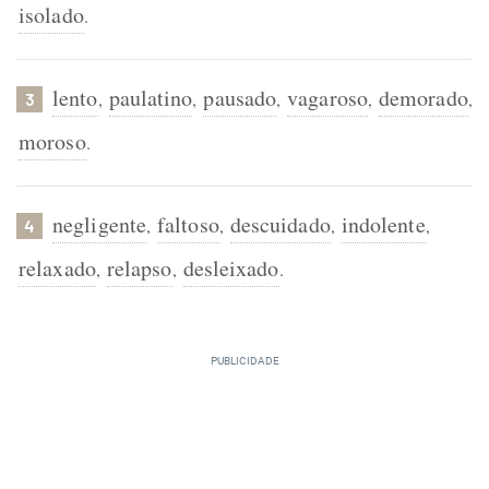
isolado
.
lento
paulatino
pausado
vagaroso
demorado
,
,
,
,
,
3
moroso
.
negligente
faltoso
descuidado
indolente
,
,
,
,
4
relaxado
relapso
desleixado
,
,
.