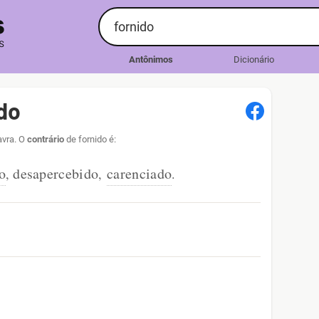
Antônimos
Dicionário
do
avra. O
contrário
de fornido é:
o
desapercebido
carenciado
,
,
.