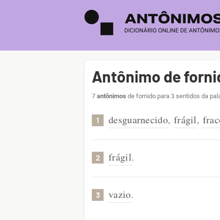
Antônimo de forni
7
antônimos
de fornido para 3 sentidos da pal
desguarnecido
frágil
frac
,
,
1
frágil
.
2
vazio
.
3