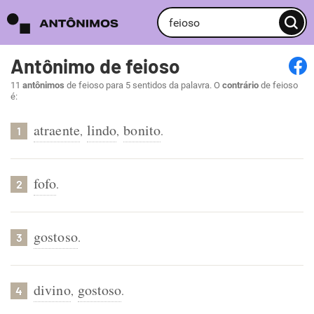
Antônimo de feioso
11
antônimos
de feioso para 5 sentidos da palavra. O
contrário
de feioso
é:
atraente
lindo
bonito
,
,
.
1
fofo
.
2
gostoso
.
3
divino
gostoso
,
.
4