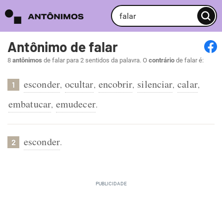
Antônimo de falar
8
antônimos
de falar para 2 sentidos da palavra. O
contrário
de falar é:
esconder
ocultar
encobrir
silenciar
calar
,
,
,
,
,
1
embatucar
emudecer
,
.
esconder
.
2