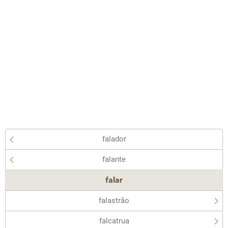
falador
falante
falar
falastrão
falcatrua