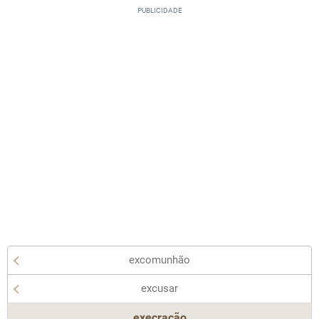
excomunhão
excusar
execração