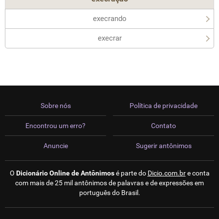
execrando
execrar
Sobre nós
Política de privacidade
Encontrou um erro?
Contato
Anuncie
Sugerir antônimos
O
Dicionário Online de Antônimos
é parte do
Dicio.com.br
e conta
com mais de 25 mil antônimos de palavras e de expressões em
português do Brasil.