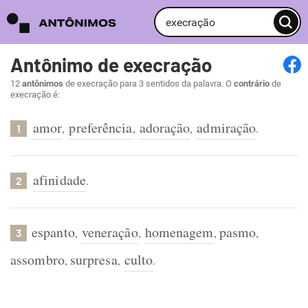
Antônimo de execração
12
antônimos
de execração para 3 sentidos da palavra. O
contrário
de
execração é:
amor
preferência
adoração
admiração
,
,
,
.
1
afinidade
.
2
espanto
veneração
homenagem
pasmo
,
,
,
,
3
assombro
surpresa
culto
,
,
.