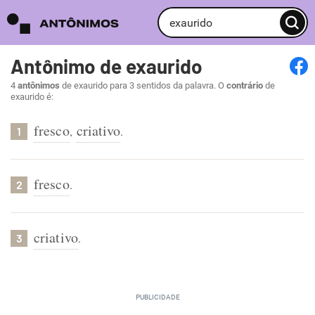
Antônimo de exaurido
4
antônimos
de exaurido para 3 sentidos da palavra. O
contrário
de
exaurido é:
fresco
criativo
,
.
1
fresco
.
2
criativo
.
3