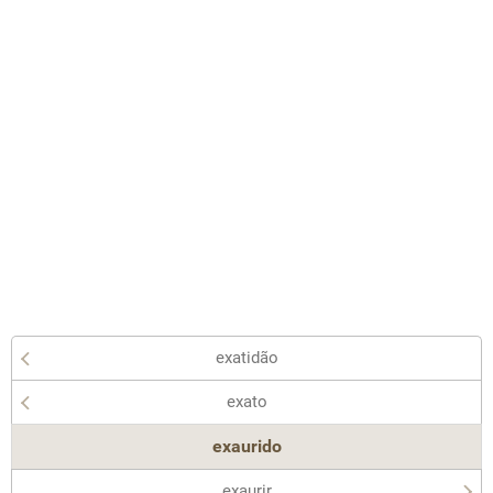
exatidão
exato
exaurido
exaurir