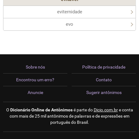
eviternidade
evo
Sobre nós
Política de privacidade
Encontrou um erro?
Contato
Anuncie
Sugerir antônimos
O
Dicionário Online de Antônimos
é parte do
Dicio.com.br
e conta
com mais de 25 mil antônimos de palavras e de expressões em
português do Brasil.