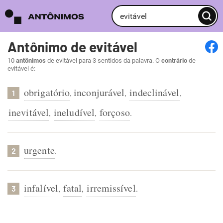
Antônimo de evitável
10
antônimos
de evitável para 3 sentidos da palavra. O
contrário
de
evitável é:
obrigatório
inconjurável
indeclinável
,
,
,
1
inevitável
ineludível
forçoso
,
,
.
urgente
.
2
infalível
fatal
irremissível
,
,
.
3