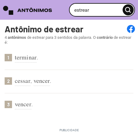
Antônimo de estrear
4
antônimos
de estrear para 3 sentidos da palavra. O
contrário
de estrear
é:
terminar
.
1
cessar
vencer
,
.
2
vencer
.
3