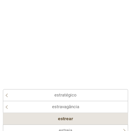
estratégico
estravagância
estrear
estreia