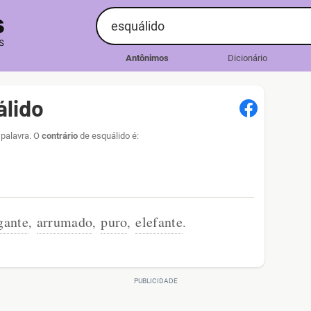
Antônimos
Dicionário
álido
 palavra. O
contrário
de esquálido é:
gante
arrumado
puro
elefante
,
,
,
.