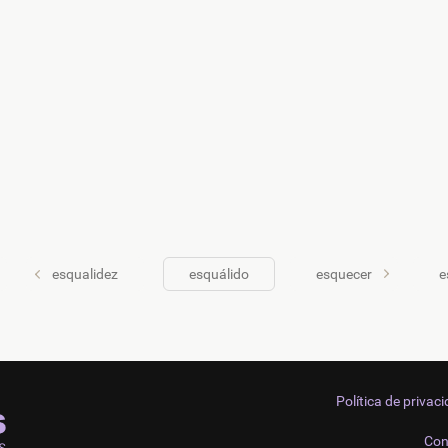
esqualidez
esquálido
esquecer
e
Política de privac
Con