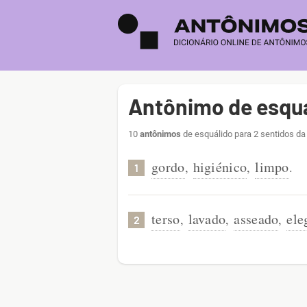
Antônimo de esqu
10
antônimos
de esquálido para 2 sentidos da
gordo
higiénico
limpo
,
,
.
1
terso
lavado
asseado
ele
,
,
,
2