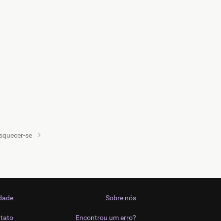
squecer-se
idade
Sobre nós
tato
Encontrou um erro?