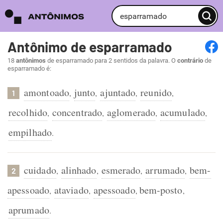
Antônimo de esparramado
18
antônimos
de esparramado para 2 sentidos da palavra. O
contrário
de
esparramado é:
amontoado
junto
ajuntado
reunido
,
,
,
,
1
recolhido
concentrado
aglomerado
acumulado
,
,
,
,
empilhado
.
cuidado
alinhado
esmerado
arrumado
bem-
,
,
,
,
2
apessoado
ataviado
apessoado
bem-posto
,
,
,
,
aprumado
.