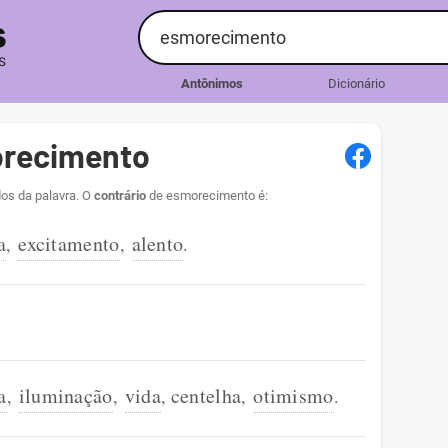
Antônimos
Dicionário
orecimento
os da palavra. O
contrário
de esmorecimento é:
a
excitamento
alento
,
,
.
a
iluminação
vida
centelha
otimismo
,
,
,
,
.