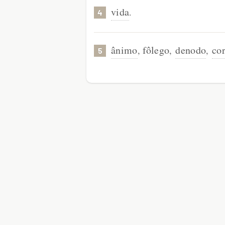
vida
.
4
ânimo
fôlego
denodo
co
,
,
,
5