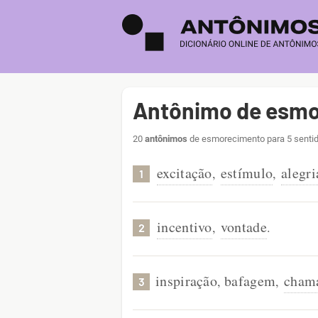
Antônimo de esm
20
antônimos
de esmorecimento para 5 sentid
excitação
estímulo
alegri
,
,
1
incentivo
vontade
,
.
2
inspiração
bafagem
cham
,
,
3