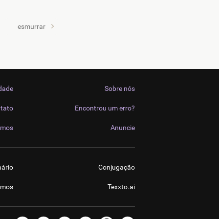
esmurrar
idade
Sobre nós
tato
Encontrou um erro?
imos
Anuncie
nário
Conjugação
imos
Texxto.ai