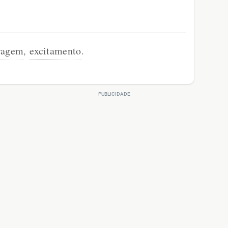
ragem
excitamento
,
.