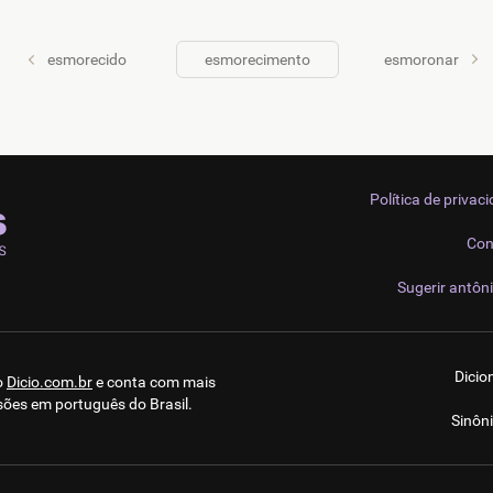
esmorecido
esmorecimento
esmoronar
Política de privac
Con
Sugerir antôn
Dicio
o
Dicio.com.br
e conta com mais
sões em português do Brasil.
Sinôn