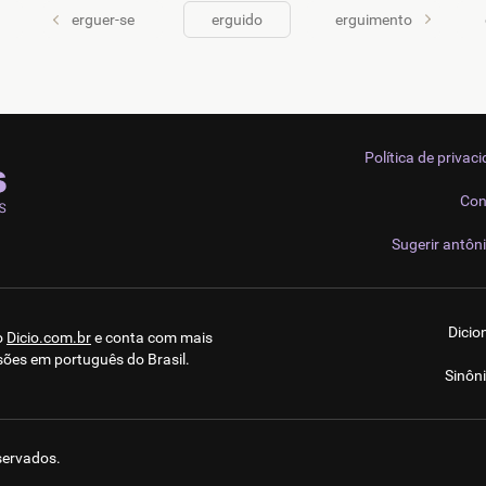
erguer-se
erguido
erguimento
Política de privac
Con
Sugerir antôn
Dicio
o
Dicio.com.br
e conta com mais
sões em português do Brasil.
Sinôn
eservados.