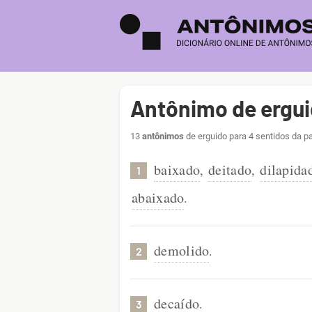
Antônimo de ergu
13
antônimos
de erguido para 4 sentidos da p
baixado
deitado
dilapida
,
,
1
abaixado
.
demolido
.
2
decaído
.
3