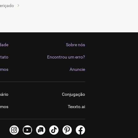
eriçado
idade
Sobre nós
tato
Encontrou um erro?
imos
Anuncie
nário
Conjugação
imos
Texxto.ai