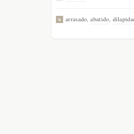
arrasado
abatido
dilapida
,
,
4