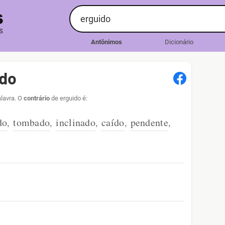
Antônimos
Dicionário
ido
alavra. O
contrário
de erguido é:
do
tombado
inclinado
caído
pendente
,
,
,
,
,