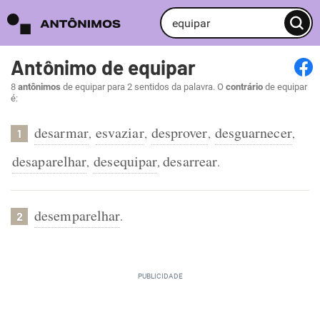
Antônimo de equipar
8
antônimos
de equipar para 2 sentidos da palavra. O
contrário
de equipar
é:
desarmar
esvaziar
desprover
desguarnecer
,
,
,
,
1
desaparelhar
desequipar
desarrear
,
,
.
desemparelhar
.
2