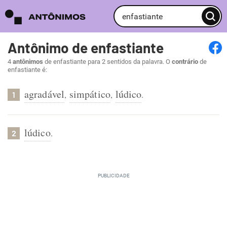
Antônimo de enfastiante
4
antônimos
de enfastiante para 2 sentidos da palavra. O
contrário
de
enfastiante é:
agradável
simpático
lúdico
,
,
.
1
lúdico
.
2