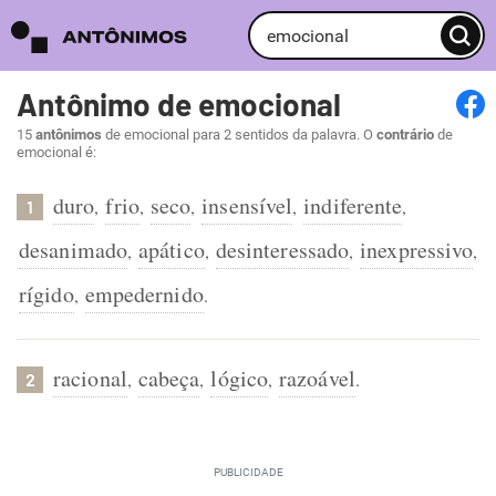
Antônimo de emocional
15
antônimos
de emocional para 2 sentidos da palavra. O
contrário
de
emocional é:
duro
frio
seco
insensível
indiferente
,
,
,
,
,
1
desanimado
apático
desinteressado
inexpressivo
,
,
,
,
rígido
empedernido
,
.
racional
cabeça
lógico
razoável
,
,
,
.
2