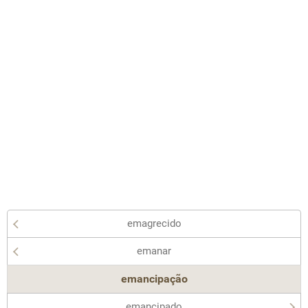
emagrecido
emanar
emancipação
emancipado