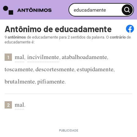
Antônimo de educadamente
9
antônimos
de educadamente para 2 sentidos da palavra. O
contrário
de
educadamente é:
mal
incivilmente
atabalhoadamente
,
,
,
1
toscamente
descortesmente
estupidamente
,
,
,
brutalmente
pifiamente
,
.
mal
.
2