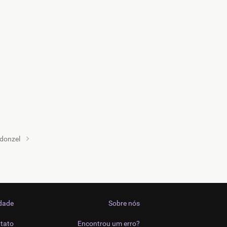
donzel
idade
Sobre nós
tato
Encontrou um erro?