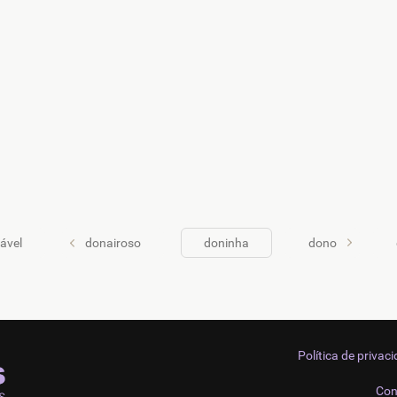
ável
donairoso
doninha
dono
Política de privac
Con