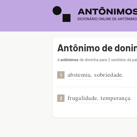
Antônimo de doni
4
antônimos
de doninha para 2 sentidos da pa
abstemia
sobriedade
,
.
1
frugalidade
temperança
,
.
2