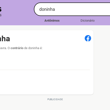
Antônimos
Dicionário
nha
lavra. O
contrário
de doninha é: