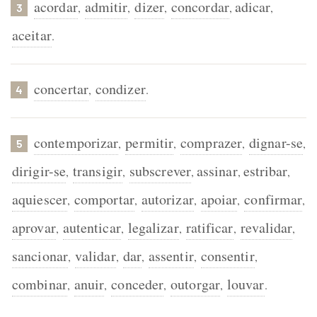
acordar
admitir
dizer
concordar
adicar
,
,
,
,
,
3
aceitar
.
concertar
condizer
,
.
4
contemporizar
permitir
comprazer
dignar-se
,
,
,
,
5
dirigir-se
transigir
subscrever
assinar
estribar
,
,
,
,
,
aquiescer
comportar
autorizar
apoiar
confirmar
,
,
,
,
,
aprovar
autenticar
legalizar
ratificar
revalidar
,
,
,
,
,
sancionar
validar
dar
assentir
consentir
,
,
,
,
,
combinar
anuir
conceder
outorgar
louvar
,
,
,
,
.