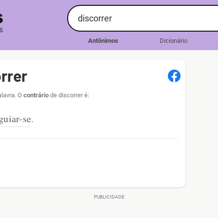
Antônimos
Dicionário
rrer
alavra. O
contrário
de discorrer é:
guiar-se
.