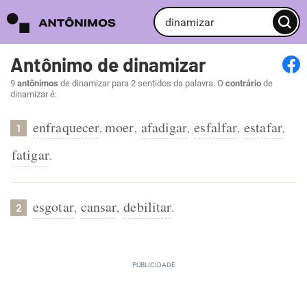
Antônimo de dinamizar
9
antônimos
de dinamizar para 2 sentidos da palavra. O
contrário
de
dinamizar é:
enfraquecer
moer
afadigar
esfalfar
estafar
,
,
,
,
,
1
fatigar
.
esgotar
cansar
debilitar
,
,
.
2