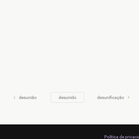
desunião
desunido
desunificação
Política de privac