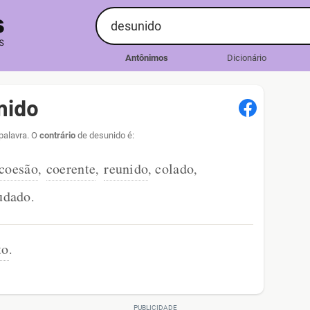
Antônimos
Dicionário
nido
palavra. O
contrário
de desunido é:
coesão
coerente
reunido
colado
,
,
,
,
udado
.
to
.