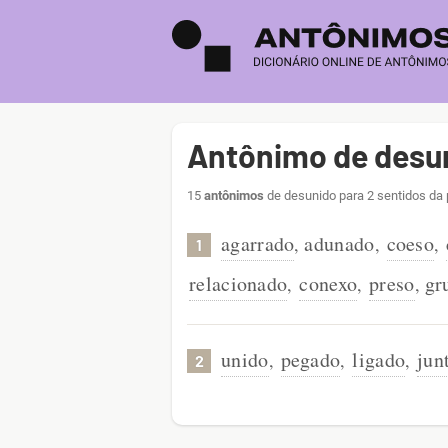
Antônimo de desu
15
antônimos
de desunido para 2 sentidos da 
agarrado
adunado
coeso
,
,
,
1
relacionado
conexo
preso
gr
,
,
,
unido
pegado
ligado
jun
,
,
,
2