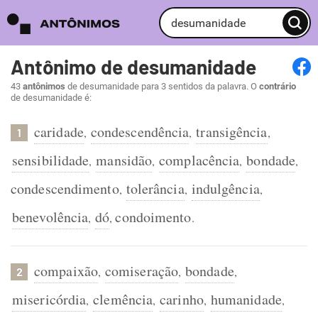
Antônimo de desumanidade
43
antônimos
de desumanidade para 3 sentidos da palavra. O
contrário
de desumanidade é:
caridade
condescendência
transigência
,
,
,
1
sensibilidade
mansidão
complacência
bondade
,
,
,
,
condescendimento
tolerância
indulgência
,
,
,
benevolência
dó
condoimento
,
,
.
compaixão
comiseração
bondade
,
,
,
2
misericórdia
clemência
carinho
humanidade
,
,
,
,