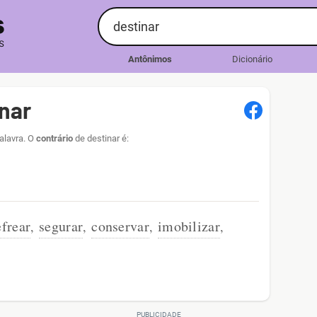
Antônimos
Dicionário
nar
alavra. O
contrário
de destinar é:
efrear
segurar
conservar
imobilizar
,
,
,
,