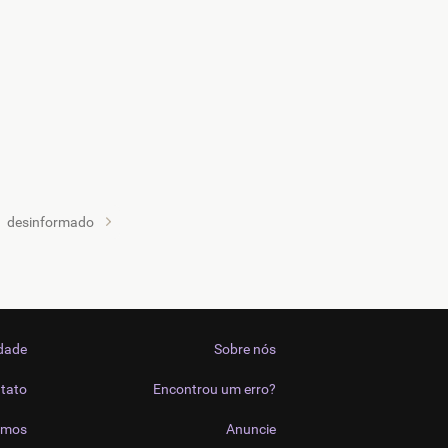
desinformado
idade
Sobre nós
tato
Encontrou um erro?
imos
Anuncie