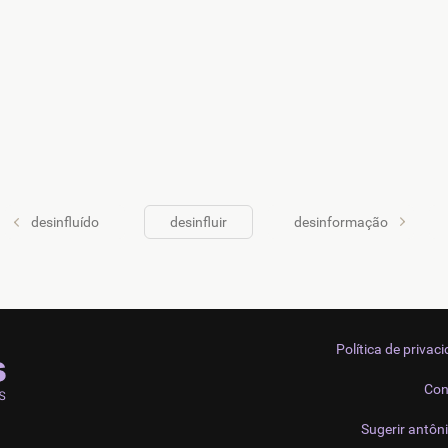
desinfluído
desinfluir
desinformação
Política de privac
Con
Sugerir antôn