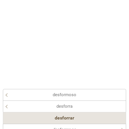
desformoso
desforra
desforrar