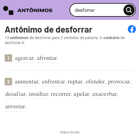
Antônimo de desforrar
13
antônimos
de desforrar para 2 sentidos da palavra. O
contrário
de
desforrar é:
agravar
afrontar
,
.
1
aumentar
enfrentar
reptar
ofender
provocar
,
,
,
,
,
2
desafiar
insultar
recorrer
apelar
exacerbar
,
,
,
,
,
arrostar
.