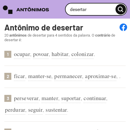
Antônimo de desertar
20
antônimos
de desertar para 4 sentidos da palavra. O
contrário
de
desertar é:
ocupar
povoar
habitar
colonizar
,
,
,
.
1
ficar
manter-se
permanecer
aproximar-se
,
,
,
,
.
2
perseverar
manter
suportar
continuar
,
,
,
,
3
perdurar
seguir
sustentar
,
,
.