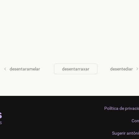
desentaramelar
desentarraxar
desentediar
Política de privac
Con
Sugerir antôn