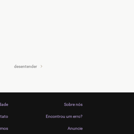
desentender
idade
Sobre nós
tato
Encontrou um erro?
imos
Anuncie