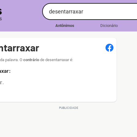
Antônimos
Dicionário
ntarraxar
 da palavra. O
contrário
de desentarraxar é:
axar:
r
.