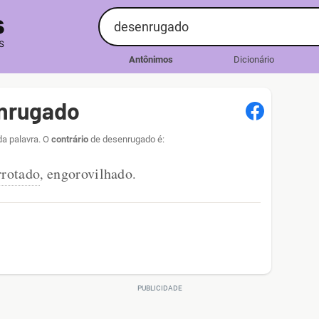
Antônimos
Dicionário
nrugado
da palavra. O
contrário
de desenrugado é:
rotado
engorovilhado
,
.