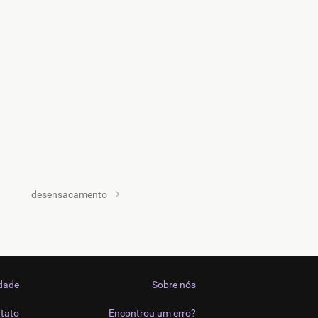
desensacamento
idade
Sobre nós
tato
Encontrou um erro?