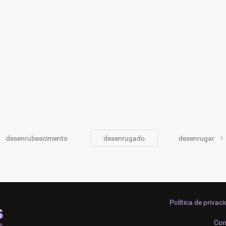
desenrubescimento
desenrugado
desenrugar
Política de privac
Con