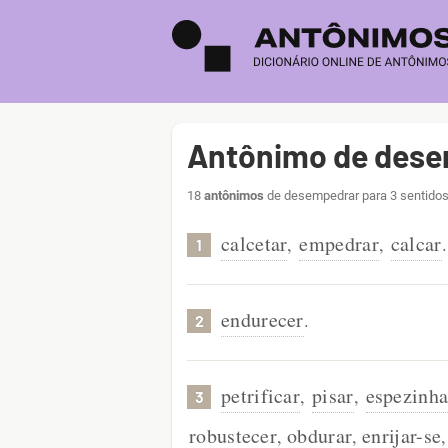
Antônimo de des
18
antônimos
de desempedrar para 3 sentidos
calcetar
empedrar
calcar
,
,
.
1
endurecer
.
2
petrificar
pisar
espezinha
,
,
3
robustecer
obdurar
enrijar-se
,
,