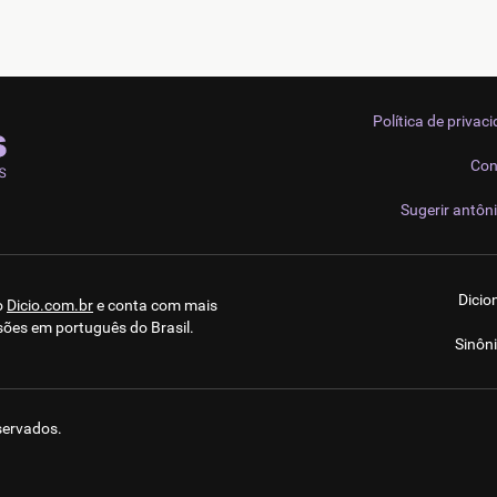
Política de privac
Con
Sugerir antôn
Dicio
o
Dicio.com.br
e conta com mais
sões em português do Brasil.
Sinôn
eservados.