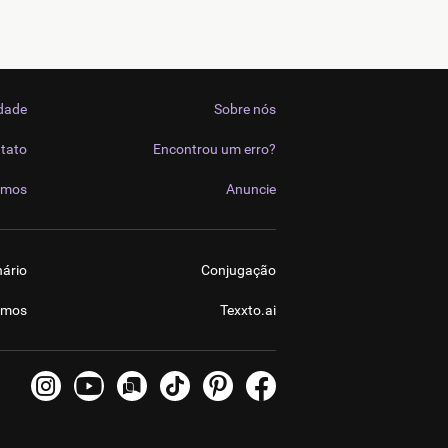
idade
Sobre nós
tato
Encontrou um erro?
imos
Anuncie
nário
Conjugação
imos
Texxto.ai