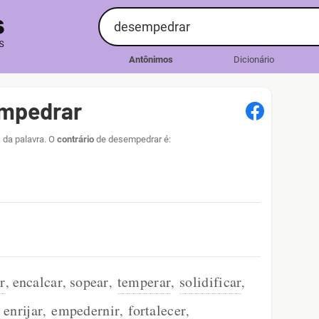
Antônimos
Dicionário
empedrar
 da palavra. O
contrário
de desempedrar é:
r
encalcar
sopear
temperar
solidificar
,
,
,
,
,
enrijar
empedernir
fortalecer
,
,
,
,