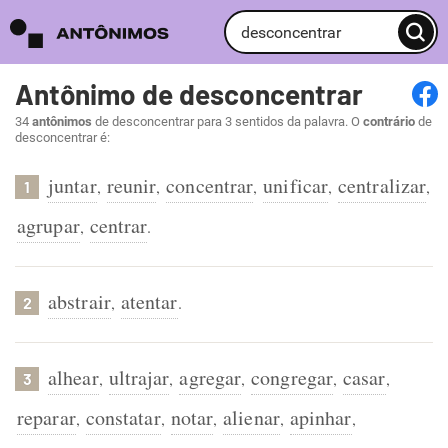
Antônimo de desconcentrar
34
antônimos
de desconcentrar para 3 sentidos da palavra. O
contrário
de
desconcentrar é:
juntar
reunir
concentrar
unificar
centralizar
,
,
,
,
,
1
agrupar
centrar
,
.
abstrair
atentar
,
.
2
alhear
ultrajar
agregar
congregar
casar
,
,
,
,
,
3
reparar
constatar
notar
alienar
apinhar
,
,
,
,
,