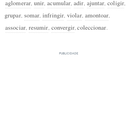
aglomerar
unir
acumular
adir
ajuntar
coligir
,
,
,
,
,
,
grupar
somar
infringir
violar
amontoar
,
,
,
,
,
associar
resumir
convergir
coleccionar
,
,
,
.