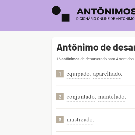
Antônimo de desa
16
antônimos
de desarvorado para 4 sentidos 
equipado
aparelhado
,
.
1
conjuntado
mantelado
,
.
2
mastreado
.
3