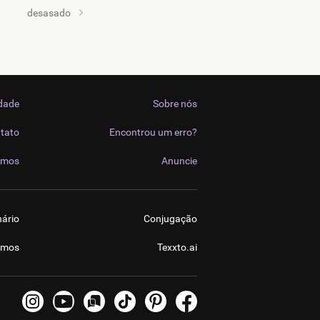
desasado
idade
Sobre nós
tato
Encontrou um erro?
imos
Anuncie
nário
Conjugação
imos
Texxto.ai