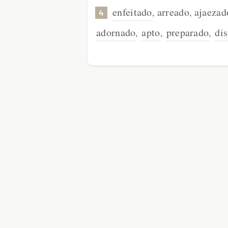
enfeitado
arreado
ajaezad
,
,
4
adornado
apto
preparado
di
,
,
,