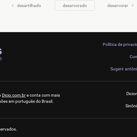
desartilhado
desarvorado
desarvorar
Política de privac
Con
Sugerir antôn
Dicio
o
Dicio.com.br
e conta com mais
sões em português do Brasil.
Sinôn
eservados.