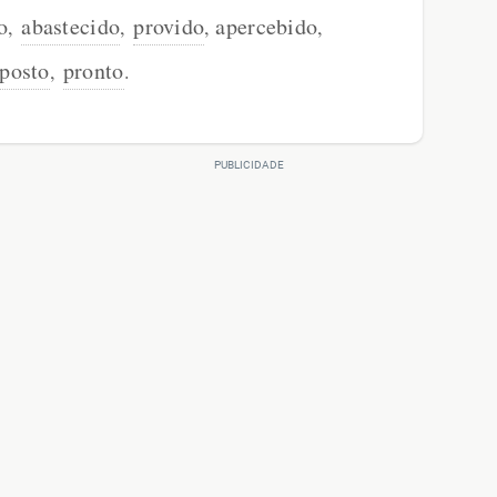
o
abastecido
provido
apercebido
,
,
,
,
sposto
pronto
,
.