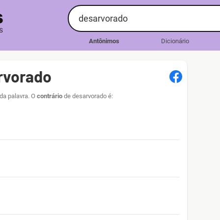
Antônimos
Dicionário
rvorado
da palavra. O
contrário
de desarvorado é: