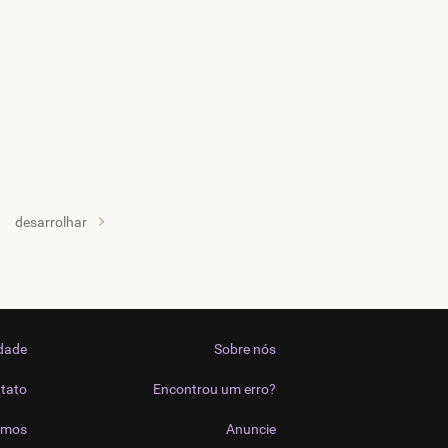
desarrolhar
idade
Sobre nós
tato
Encontrou um erro?
imos
Anuncie