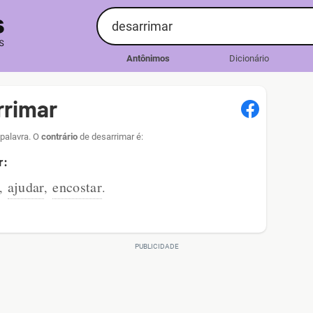
Antônimos
Dicionário
rrimar
 palavra. O
contrário
de desarrimar é:
r:
ajudar
encostar
,
,
.