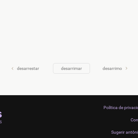
desarrestar
desarrimar
desarrimo
Política de privac
Con
Sugerir antôn