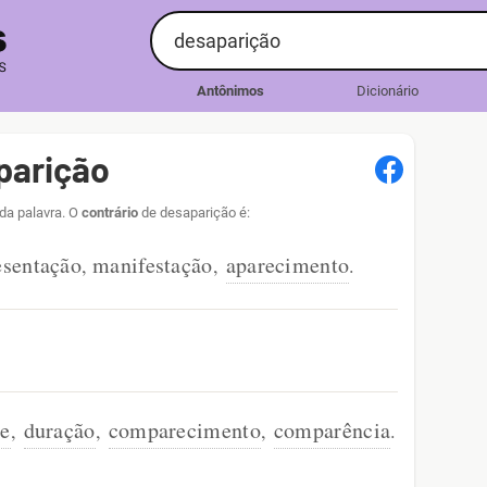
Antônimos
Dicionário
parição
da palavra. O
contrário
de desaparição é:
esentação
manifestação
aparecimento
,
,
.
de
duração
comparecimento
comparência
,
,
,
.