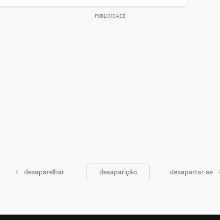
desaparelhar
desaparição
desapartar-se