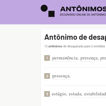
Antônimo de desa
12
antônimos
de desaparição para 3 sentidos 
permanência
presença
pr
,
,
1
presença
.
2
estágio
estada
estabilida
,
,
3