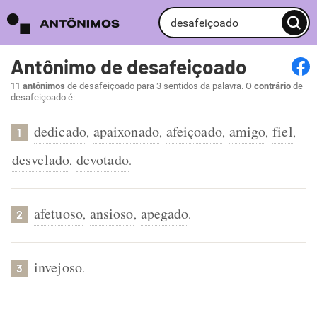
Antônimo de desafeiçoado
11
antônimos
de desafeiçoado para 3 sentidos da palavra. O
contrário
de
desafeiçoado é:
dedicado
apaixonado
afeiçoado
amigo
fiel
,
,
,
,
,
1
desvelado
devotado
,
.
afetuoso
ansioso
apegado
,
,
.
2
invejoso
.
3