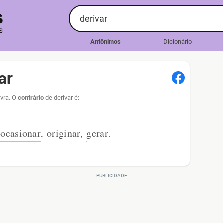
Antônimos
Dicionário
ar
avra. O
contrário
de derivar é:
ocasionar
originar
gerar
,
,
.