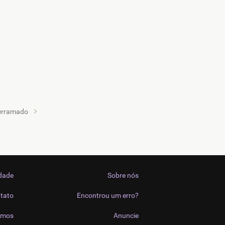
erramado
idade
Sobre nós
tato
Encontrou um erro?
imos
Anuncie