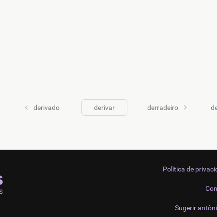
derivado
derivar
derradeiro
d
Política de privac
Con
Sugerir antôn