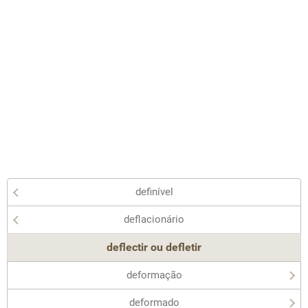
definível
deflacionário
deflectir ou defletir
deformação
deformado