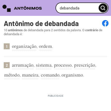
Antônimo de debandada
10
antônimos
de debandada para 2 sentidos da palavra. O
contrário
de
debandada é:
organização
ordem
,
.
1
arrumação
sistema
processo
prescrição
,
,
,
,
2
método
maneira
comando
organismo
,
,
,
.