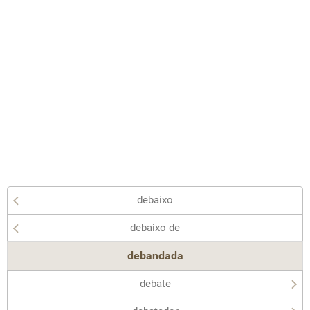
debaixo
debaixo de
debandada
debate