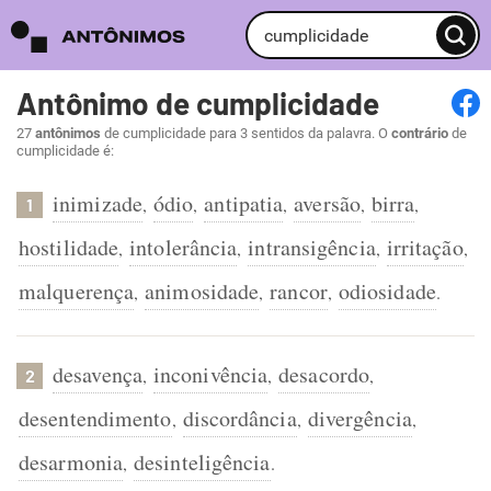
Antônimo de cumplicidade
27
antônimos
de cumplicidade para 3 sentidos da palavra. O
contrário
de
cumplicidade é:
inimizade
ódio
antipatia
aversão
birra
,
,
,
,
,
1
hostilidade
intolerância
intransigência
irritação
,
,
,
,
malquerença
animosidade
rancor
odiosidade
,
,
,
.
desavença
inconivência
desacordo
,
,
,
2
desentendimento
discordância
divergência
,
,
,
desarmonia
desinteligência
,
.