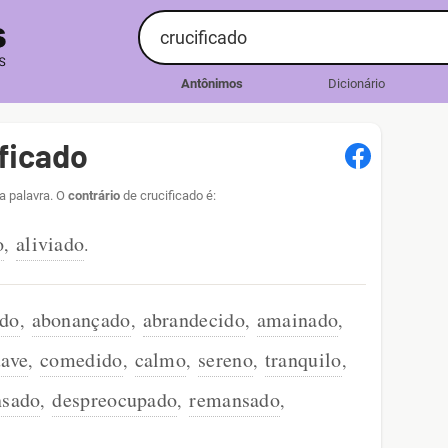
Antônimos
Dicionário
ficado
a palavra. O
contrário
de crucificado é:
o
aliviado
,
.
ado
abonançado
abrandecido
amainado
,
,
,
,
uave
comedido
calmo
sereno
tranquilo
,
,
,
,
,
nsado
despreocupado
remansado
,
,
,