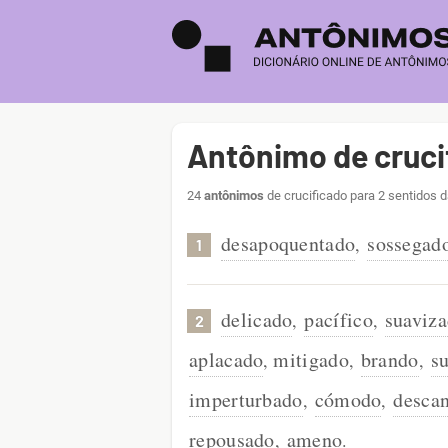
Antônimo de cruci
24
antônimos
de crucificado para 2 sentidos d
desapoquentado
sossegad
,
1
delicado
pacífico
suaviz
,
,
2
aplacado
mitigado
brando
s
,
,
,
imperturbado
cómodo
desca
,
,
repousado
ameno
,
.