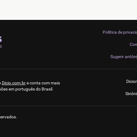
Política de privac
Con
Sugerir antôn
Dicio
o
Dicio.com.br
e conta com mais
sões em português do Brasil.
Sinôn
eservados.