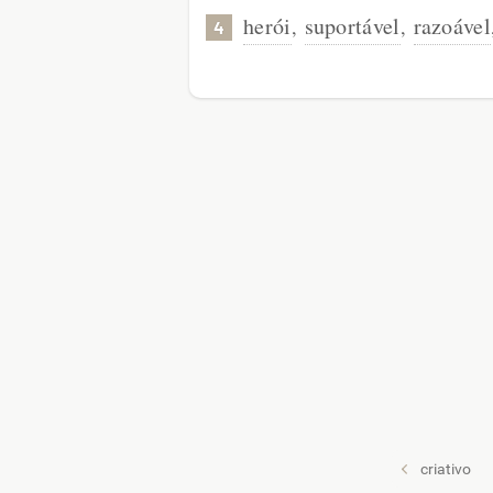
herói
suportável
razoável
,
,
4
criativo