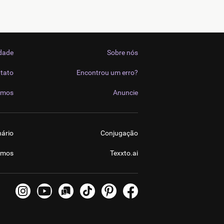
idade
Sobre nós
tato
Encontrou um erro?
imos
Anuncie
nário
Conjugação
imos
Texxto.ai