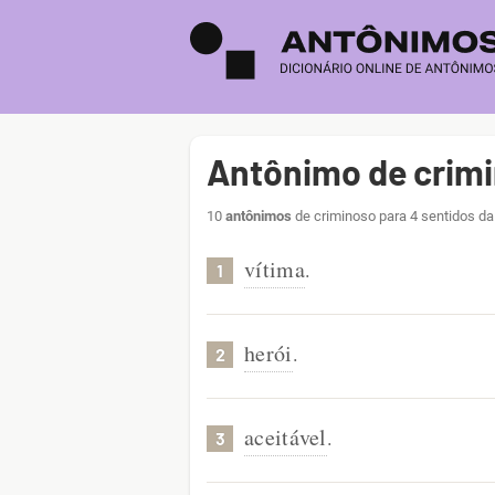
Antônimo de crim
10
antônimos
de criminoso para 4 sentidos da
vítima
.
1
herói
.
2
aceitável
.
3