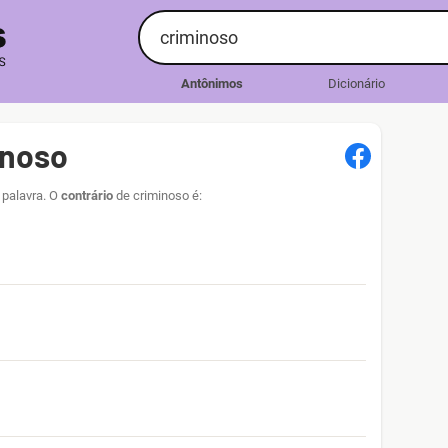
Antônimos
Dicionário
inoso
 palavra. O
contrário
de criminoso é: