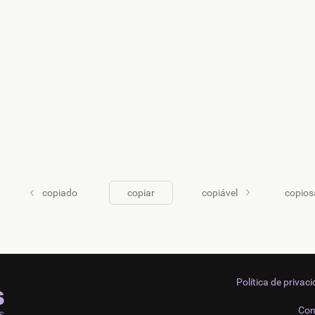
copiado
copiar
copiável
copio
Política de privac
Con