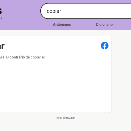
Antônimos
Dicionário
ar
vra. O
contrário
de copiar é: