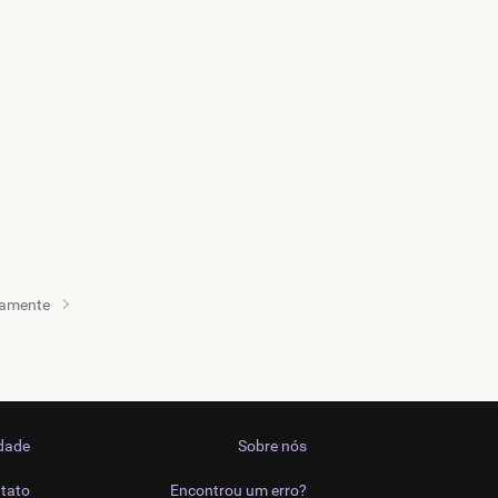
samente
idade
Sobre nós
tato
Encontrou um erro?