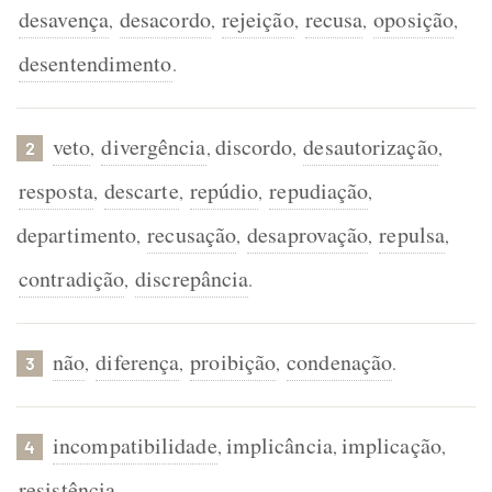
desavença
desacordo
rejeição
recusa
oposição
,
,
,
,
,
desentendimento
.
veto
divergência
discordo
desautorização
,
,
,
,
2
resposta
descarte
repúdio
repudiação
,
,
,
,
departimento
recusação
desaprovação
repulsa
,
,
,
,
contradição
discrepância
,
.
não
diferença
proibição
condenação
,
,
,
.
3
incompatibilidade
implicância
implicação
,
,
,
4
resistência
.