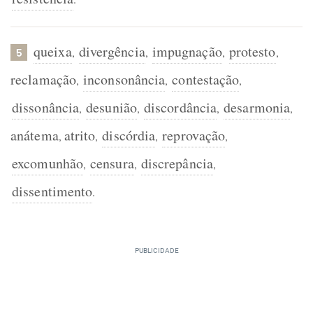
queixa
divergência
impugnação
protesto
,
,
,
,
5
reclamação
inconsonância
contestação
,
,
,
dissonância
desunião
discordância
desarmonia
,
,
,
,
anátema
atrito
discórdia
reprovação
,
,
,
,
excomunhão
censura
discrepância
,
,
,
dissentimento
.