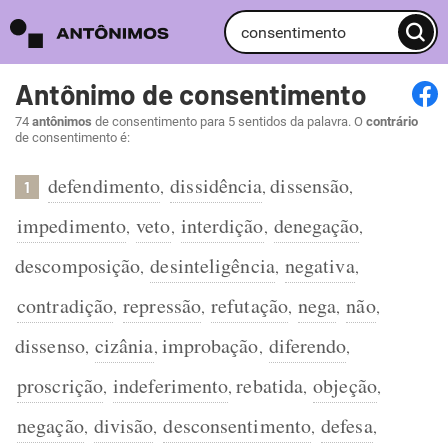
Antônimo de consentimento
74
antônimos
de consentimento para 5 sentidos da palavra. O
contrário
de consentimento é:
defendimento
dissidência
dissensão
,
,
,
1
impedimento
veto
interdição
denegação
,
,
,
,
descomposição
desinteligência
negativa
,
,
,
contradição
repressão
refutação
nega
não
,
,
,
,
,
dissenso
cizânia
improbação
diferendo
,
,
,
,
proscrição
indeferimento
rebatida
objeção
,
,
,
,
negação
divisão
desconsentimento
defesa
,
,
,
,