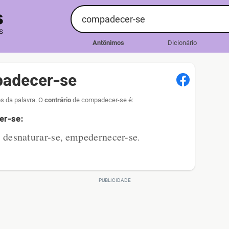
Antônimos
Dicionário
padecer-se
s da palavra. O
contrário
de compadecer-se é:
er-se:
desnaturar-se
empedernecer-se
,
,
.