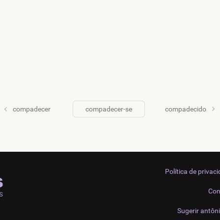
compadecer
compadecer-se
compadecido
Política de privac
Con
Sugerir antôn