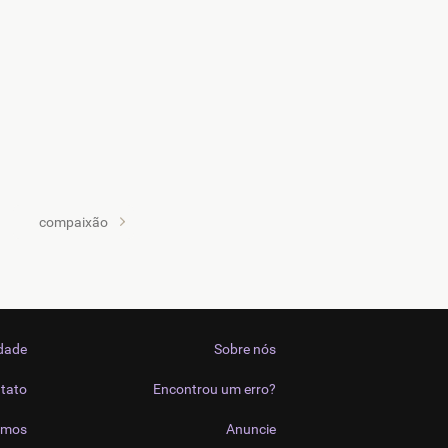
compaixão
idade
Sobre nós
tato
Encontrou um erro?
imos
Anuncie