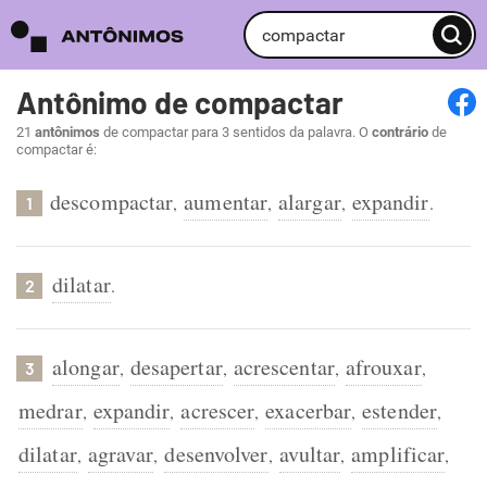
Antônimo de compactar
21
antônimos
de compactar para 3 sentidos da palavra. O
contrário
de
compactar é:
descompactar
aumentar
alargar
expandir
,
,
,
.
1
dilatar
.
2
alongar
desapertar
acrescentar
afrouxar
,
,
,
,
3
medrar
expandir
acrescer
exacerbar
estender
,
,
,
,
,
dilatar
agravar
desenvolver
avultar
amplificar
,
,
,
,
,