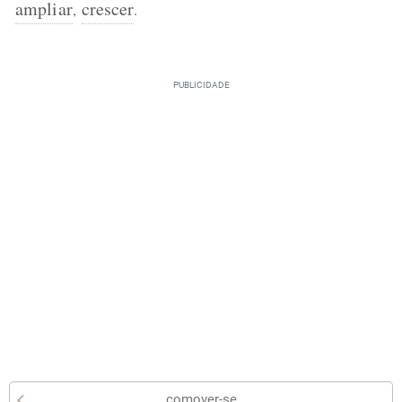
ampliar
crescer
,
.
comover-se