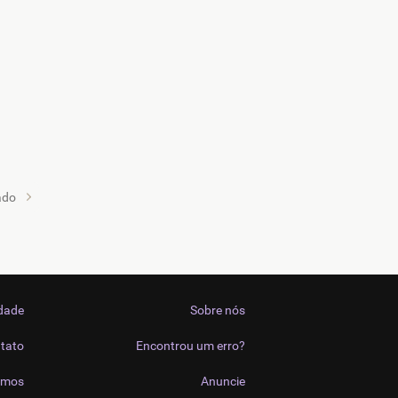
ado
idade
Sobre nós
tato
Encontrou um erro?
imos
Anuncie