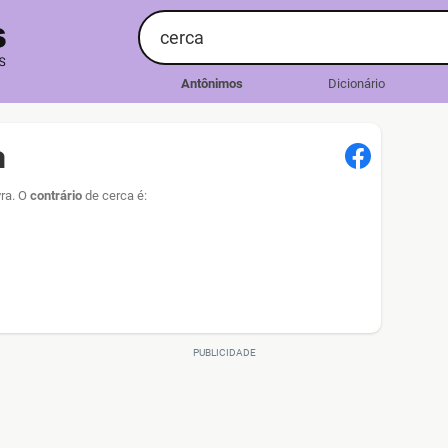
Antônimos
Dicionário
a
vra. O
contrário
de cerca é: