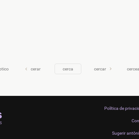
ptico
cerar
cerca
cercar
cerce
Política de privac
Con
Sugerir antôn