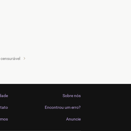
censurável
idade
Sobre nós
tato
Encontrou um erro?
imos
Anuncie