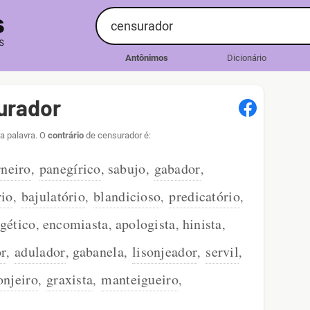
Antônimos
Dicionário
urador
a palavra. O
contrário
de censurador é:
rneiro
panegírico
sabujo
gabador
,
,
,
,
rio
bajulatório
blandicioso
predicatório
,
,
,
,
gético
encomiasta
apologista
hinista
,
,
,
,
or
adulador
gabanela
lisonjeador
servil
,
,
,
,
,
onjeiro
graxista
manteigueiro
,
,
,