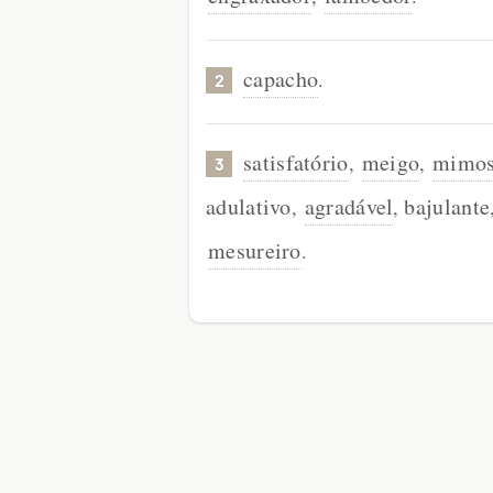
capacho
.
2
satisfatório
meigo
mimo
,
,
3
adulativo
agradável
bajulante
,
,
mesureiro
.