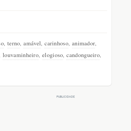
so
terno
amável
carinhoso
animador
,
,
,
,
,
louvaminheiro
elogioso
candongueiro
,
,
,
,