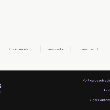
censurado
censurador
censurar
Política de privac
Con
Sugerir antôn