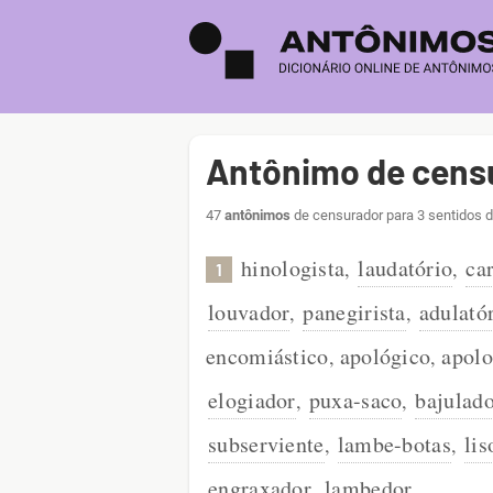
Antônimo de cens
47
antônimos
de censurador para 3 sentidos d
hinologista
laudatório
ca
,
,
1
louvador
panegirista
adulató
,
,
encomiástico
apológico
apolo
,
,
elogiador
puxa-saco
bajulad
,
,
subserviente
lambe-botas
lis
,
,
engraxador
lambedor
,
.