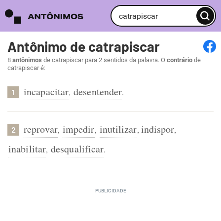
Antônimo de catrapiscar
8
antônimos
de catrapiscar para 2 sentidos da palavra. O
contrário
de
catrapiscar é:
incapacitar
desentender
,
.
1
reprovar
impedir
inutilizar
indispor
,
,
,
,
2
inabilitar
desqualificar
,
.