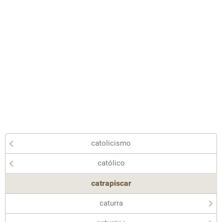
catolicismo
católico
catrapiscar
caturra